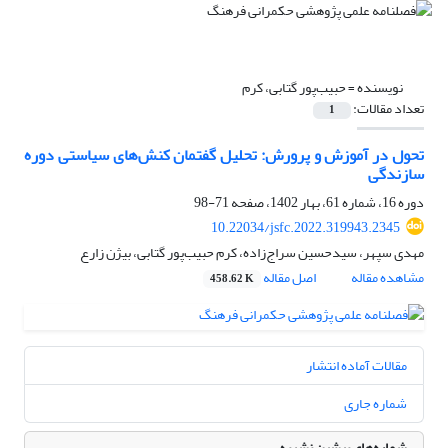
نویسنده =
حبیب‌پور گتابی، کرم
تعداد مقالات:
1
تحول در آموزش و پرورش: تحلیل گفتمان کنش‌های سیاستی دوره
سازندگی
دوره 16، شماره 61، بهار 1402، صفحه
71-98
10.22034/jsfc.2022.319943.2345
مهدی سپهر، سیدحسین سراج‌زاده، کرم حبیب‌پور گتابی، بیژن زارع
مشاهده مقاله
اصل مقاله
458.62 K
مقالات آماده انتشار
شماره جاری
شماره‌های پیشین نشریه