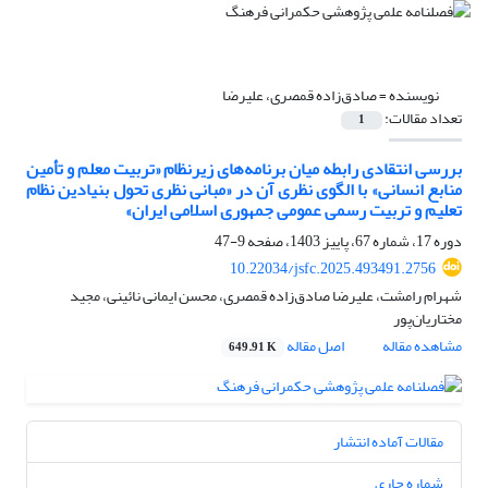
نویسنده =
صادق‌زاده قمصری، علیرضا
تعداد مقالات:
1
بررسی انتقادی رابطه میان برنامه‌های زیرنظام «تربیت معلم و تأمین
منابع انسانی» با الگوی نظری آن در «مبانی نظری تحول بنیادین نظام
تعلیم و تربیت رسمی عمومی جمهوری اسلامی ایران»
دوره 17، شماره 67، پاییز 1403، صفحه
9-47
10.22034/jsfc.2025.493491.2756
شهرام رامشت، علیرضا صادق‌زاده قمصری، محسن ایمانی نائینی، مجید
مختاریان‌پور
مشاهده مقاله
اصل مقاله
649.91 K
مقالات آماده انتشار
شماره جاری