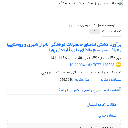
نویسنده =
زاینده‌رودی، محسن
تعداد مقالات:
1
برآورد کشش‌ تقاضای محصولات فرهنگی خانوار شهری و روستایی؛
رهیافت سیستم تقاضای تقریباً ایده‌آل پویا
دوره 15، شماره 59، پاییز 1401، صفحه
115-141
10.22034/jsfc.2022.128568
نجمه نجیب‌زاده، عبدالمجید جلائی، محسن زاینده‌رودی
مشاهده مقاله
اصل مقاله
378.58 K
مقالات آماده انتشار
شماره جاری
شماره‌های پیشین نشریه