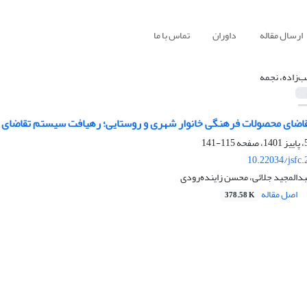
ارسال مقاله
داوران
تماس با ما
ب‌زاده، نجمه
ضای محصولات فرهنگی خانوار شهری و روستایی؛ رهیافت سیستم تقاضای تقریب
115-141
10.22034/jsfc
بدالمجید جلائی، محسن زاینده‌رودی
اصل مقاله
378.58 K