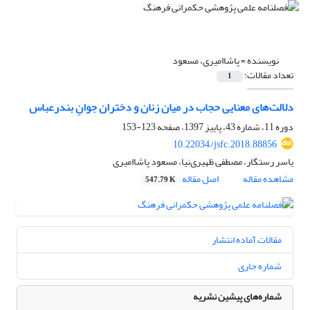
نویسنده =
پاشاامیری، مسعود
تعداد مقالات:
1
دلالت‌های معنایی حجاب در میان زنان و دختران جوانِ بندرعباس
دوره 11، شماره 43، پاییز 1397، صفحه
123-153
10.22034/jsfc.2018.88856
یاسر رستگار، مصطفی ظهیری‌نیا، مسعود پاشاامیری
مشاهده مقاله
اصل مقاله
547.79 K
مقالات آماده انتشار
شماره جاری
شماره‌های پیشین نشریه