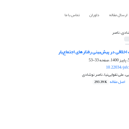
ارسال مقاله
داوران
تماس با ما
ادی، ناصر
لاقی در پیش‌بینی رفتارهای اجتماع‌یار
33-53
10.22034/jsf
، علی تقوایی‌نیا، ناصر نوشادی
اصل مقاله
293.39 K