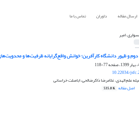
ارسال مقاله
داوران
تماس با ما
واری، امیر
دوم و ظهور دانشگاه کارآفرین؛ خوانش واقع‌گرایانه ظرفیت‌ها و محدویت‌های 
77-118
10.22034/jsfc
له علم الهدی، غلامرضا ذاکرضالحی، اباصلت خراسانی
اصل مقاله
535.8 K