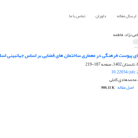
ارسال مقاله
داوران
تماس با ما
امی نژاد، فاطمه
 پیوست فرهنگی در معماری ساختمان های قضایی بر اساس جهانبینی اسل
187-219
10.22034/jsfc
، محمدهادی کابلی
اصل مقاله
906.11 K