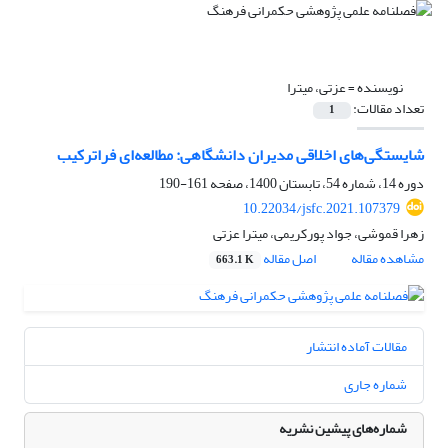
نویسنده =
عزتی، میترا
تعداد مقالات:
1
شایستگی‌های اخلاقی مدیران دانشگاهی: مطالعه‌ای فراترکیب
دوره 14، شماره 54، تابستان 1400، صفحه
161-190
10.22034/jsfc.2021.107379
زهرا قموشی، جواد پورکریمی، میترا عزتی
مشاهده مقاله
اصل مقاله
663.1 K
مقالات آماده انتشار
شماره جاری
شماره‌های پیشین نشریه