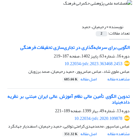
نویسنده =
رحیمیان، حمید
تعداد مقالات:
2
الگویی برای سرمایه‌گذاری در تجاری‌سازی تحقیقات فرهنگی
دوره 16، شماره 63، پاییز 1402، صفحه
187-219
10.22034/jsfc.2023.363468.2453
عباس علوی شاد، عباس عباس‌پور، حمید رحیمیان، صمد برزویان
مشاهده مقاله
اصل مقاله
685.66 K
تدوین الگوی تأمین مالی نظام آموزش عالی ایران مبتنی بر نظریه
داده‌بنیاد
دوره 13، شماره 49، بهار 1399، صفحه
189-221
10.22034/jsfc.2020.109878
عباس عباسپور، محمدمهدی کرامتی تولایی، حمید رحیمیان، اسفندیار جهانگرد
مشاهده مقاله
اصل مقاله
351.32 K