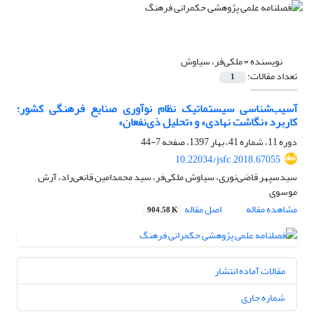
نویسنده =
ملکی‌فر، سیاوش
تعداد مقالات:
1
آسیب‌شناسی سیستماتیک نظام نوآوری صنایع فرهنگی کشور؛
کاربرد «نگاشت نهادی» و «تحلیل ذی‌نفعان»
دوره 11، شماره 41، بهار 1397، صفحه
7-44
10.22034/jsfc.2018.67055
سیدسپهر قاضی‌نوری، سیاوش ملکی‌فر، سید محمدامین قانعی‌راد، آرش
موسوی
مشاهده مقاله
اصل مقاله
904.58 K
مقالات آماده انتشار
شماره جاری