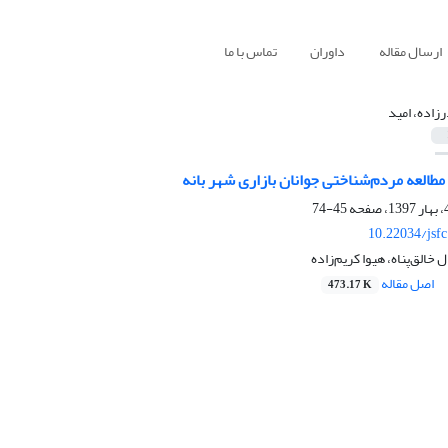
ارسال مقاله
داوران
تماس با ما
رزاده، امید
العه مردم‌شناختی جوانان بازاری شهر بانه
45-74
10.22034/jsf
 خالق­‌پناه، هیوا کریم‌زاده
اصل مقاله
473.17 K