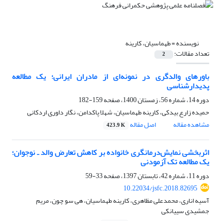
نویسنده =
طهماسیان، کارینه
تعداد مقالات:
2
باور‌های والدگری در نمونه‌ای از مادران ایرانی؛ یک مطالعه
پدیدار‌شناسی
دوره 14، شماره 56، زمستان 1400، صفحه
159-182
حمیده زارع بیدکی، کارینه طهماسیان، شهلا پاکدامن، نگار داوری اردکانی
مشاهده مقاله
اصل مقاله
423.9 K
اثربخشی نمایش‌درمانگری خانواده بر کاهش تعارض والد ـ نوجوان؛
یک مطالعه تک آزمودنی
دوره 11، شماره 42، تابستان 1397، صفحه
33-59
10.22034/jsfc.2018.82695
آسیه اناری، محمدعلی مظاهری، کارینه طهماسیان، هی سو چون، مریم
جمشیدی سییانکی