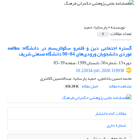
نویسنده =
پارسانیا، حمید
تعداد مقالات:
1
گستره اجتماعی دین و قلمرو سکولاریسم در دانشگاه: مطالعه
موردی دانشجویان ورودی‌های 84-90 دانشگاه صنعتی شریف
دوره 13، شماره 50، تابستان 1399، صفحه
39-83
10.22034/jsfc.2020.119938
محمدحسین بادامچی، حمید پارسانیا، عبدالحسین کلانتری
مشاهده مقاله
اصل مقاله
456.38 K
مقالات آماده انتشار
شماره جاری
شماره‌های پیشین نشریه