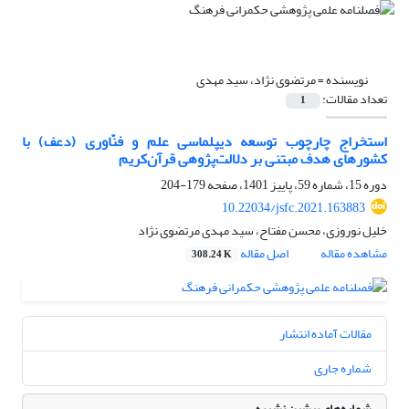
نویسنده =
مرتضوی نژاد، سید مهدی
تعداد مقالات:
1
استخراج چارچوب توسعه دیپلماسی علم و فنّاوری (دعف) با
کشور‌های هدف مبتنی بر دلالت‌‌پژوهی قرآن‌کریم
دوره 15، شماره 59، پاییز 1401، صفحه
179-204
10.22034/jsfc.2021.163883
خلیل نوروزی، محسن مفتاح، سید مهدی مرتضوی نژاد
مشاهده مقاله
اصل مقاله
308.24 K
مقالات آماده انتشار
شماره جاری
شماره‌های پیشین نشریه