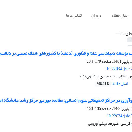
ارسال مقاله
داوران
تماس با ما
وزی، خلیل
توسعه دیپلماسی علم و فنّاوری (دعف) با کشور‌های هدف مبتنی بر دلالت‌‌
179-204
10.22034/jsfc
ن مفتاح، سید مهدی مرتضوی نژاد
اصل مقاله
308.24 K
آوری در مراکز تحقیقاتی علوم انسانی؛ مطالعه موردی مرکز رشد دانشگاه اما
135-160
10.22034/jsfc
 کرشی، علیرضا نجفی اوریمی