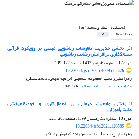
نویسنده =
مطهری‌نسب، زهرا
تعداد مقالات:
2
اثر بخشی مدیریت تعارضات زناشویی مبتنی بر رویکرد قرآنی
سهم‌گذاری برافزایش رضایت زناشویی
دوره 17، شماره 67، پاییز 1403، صفحه
177-199
10.22034/jsfc.2025.460951.2676
زهرا مطهری نسب، معصومه اسمعیلی، ابراهیم نعیمی، محمد عسگری
مشاهده مقاله
اصل مقاله
344.55 K
اثربخشی واقعیت درمانی بر اهمال‌کاری و خودنظم‌بخشی
دانش‌آموزان
دوره 13، شماره 52، زمستان 1399، صفحه
203-221
10.22034/jsfc.2021.126585
زهرا مطهری‌نسب، فرشاد محسن‌زاده، کیانوش زهراکار