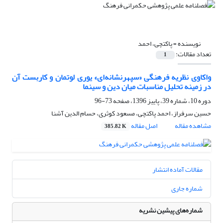
نویسنده =
پاکتچی، احمد
تعداد مقالات:
1
واکاوی نظریه فرهنگی «سپهرنشانه‌ای» یوری لوتمان و کاربست آن
در زمینه تحلیل مناسبات میان دین و سینما
دوره 10، شماره 39، پاییز 1396، صفحه
73-96
حسین سرفراز، احمد پاکتچی، مسعود کوثری، حسام الدین آشنا
مشاهده مقاله
اصل مقاله
385.82 K
مقالات آماده انتشار
شماره جاری
شماره‌های پیشین نشریه