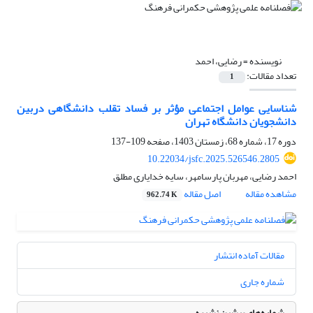
نویسنده =
رضایی، احمد
تعداد مقالات:
1
شناسایی عوامل اجتماعی مؤثر بر فساد تقلب دانشگاهی دربین
دانشجویان دانشگاه‌ تهران
دوره 17، شماره 68، زمستان 1403، صفحه
109-137
10.22034/jsfc.2025.526546.2805
احمد رضایی، مهربان پارسامهر، سایه خدایاری مطلق
مشاهده مقاله
اصل مقاله
962.74 K
مقالات آماده انتشار
شماره جاری
شماره‌های پیشین نشریه