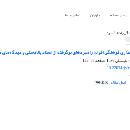
ارسال مقاله
داوران
تماس با ما
قی‌زاده، کسری
اری فرهنگی اقوام؛ راهبردهای برگرفته از اسناد بالادستی و دیدگاه‌های ذ
87-122
10.22034/jsf
اصل مقاله
700.11 K