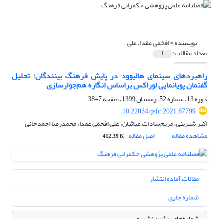
نویسنده =
افخمی عقدا، علی
تعداد مقالات:
1
راهبرد‌های سینمای هالیوود در پایش فرهنگ بینندگان؛ تحلیل‌
گفتمان پویانمایی لوراکس براساس انگاره هم‌جوارسازی
دوره 13، شماره 52، زمستان 1399، صفحه
7-38
10.22034/jsfc.2021.87799
اکبر شیرینی، مریم‌سادات غیاثیان، علی افخمی عقدا، محمدرضا احمدخانی
مشاهده مقاله
اصل مقاله
412.39 K
مقالات آماده انتشار
شماره جاری
شماره‌های پیشین نشریه