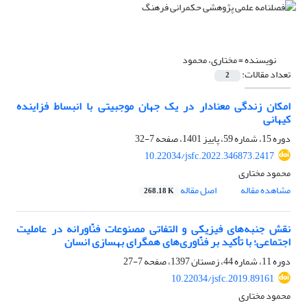
نویسنده =
مختاری، محمود
تعداد مقالات:
2
امکان زندگی معنادار در یک جهان موجبیتی با انبساط فزاینده
کیهانی
دوره 15، شماره 59، پاییز 1401، صفحه
7-32
10.22034/jsfc.2022.346873.2417
محمود مختاری
مشاهده مقاله
اصل مقاله
268.18 K
نقش جنبه‌های فیزیکی و التفاتی مصنوعات فنّاورانه در عاملیت
اجتماعی؛ با تأکید بر فنّاوری‌های همگرای بهسازی انسان
دوره 11، شماره 44، زمستان 1397، صفحه
7-27
10.22034/jsfc.2019.89161
محمود مختاری