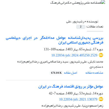
نویسنده =
رشیدپور، علی
تعداد مقالات:
2
بررسی پدیدارشناسانه عوامل مداخله‌گر در اجرای دیپلماسی
فرهنگی جمهوری اسلامی ایران
دوره 17، شماره 65، بهار 1403، صفحه
109-131
10.22034/jsfc.2024.405250.2529
محمد تابش، علی رشیدپور، سید رضا صالحی امیری، رضا ابراهیم زاده
دستجردی
مشاهده مقاله
اصل مقاله
676.04 K
عوامل مؤثر بر رونق اقتصاد فرهنگ در ایران
دوره 14، شماره 53، بهار 1400، صفحه
7-42
10.22034/jsfc.2021.130379
زهرا مسعودی‌نیا، علی رشیدپور، رضا ابراهیم‌زاده