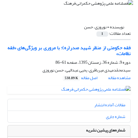
نویسنده =
نوروزی، حسن
تعداد مقالات:
1
فقه حکومتی از منظر شهید صدر(ره)؛ با مروری بر ویژگی‌های «فقه
نظامات»
دوره 9، شماره 36، زمستان 1395، صفحه
61-86
سیدمحمّدمهدی میرباقری، یحیی عبدالهی، حسن نوروزی
مشاهده مقاله
اصل مقاله
538.89 K
مقالات آماده انتشار
شماره جاری
شماره‌های پیشین نشریه