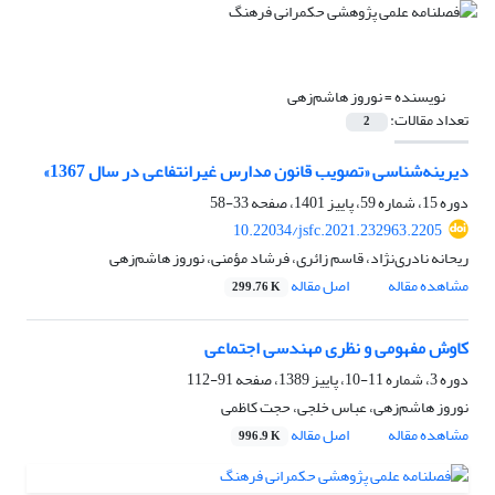
نویسنده =
نوروز هاشم‌زهی
تعداد مقالات:
2
دیرینه‌‌شناسی «تصویب قانون مدارس غیرانتفاعی در سال 1367»
دوره 15، شماره 59، پاییز 1401، صفحه
33-58
10.22034/jsfc.2021.232963.2205
ریحانه نادری‌نژاد، قاسم زائری، فرشاد مؤمنی، نوروز هاشم‌زهی
مشاهده مقاله
اصل مقاله
299.76 K
کاوش مفهومی و نظری مهندسی اجتماعی
دوره 3، شماره 11-10، پاییز 1389، صفحه
91-112
نوروز هاشم‌زهی، عباس خلجی، حجت کاظمی
مشاهده مقاله
اصل مقاله
996.9 K