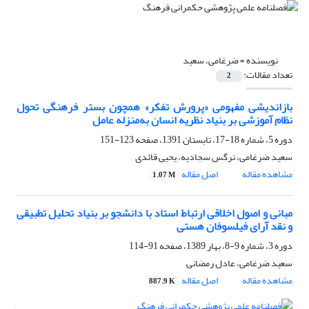
نویسنده =
ضرغامی، سعید
تعداد مقالات:
2
بازاندیشی مفهومی «پرورش تفکر» همچون بستر فرهنگی تحول
نظام آموزشی بر بنیاد نظریه انسان به‌منزله عامل
دوره 5، شماره 18-17، تابستان 1391، صفحه
123-151
سعید ضرغامی، نرگس سجادیه، یحیی قائدی
مشاهده مقاله
اصل مقاله
1.07 M
مبانی و اصول اخلاقی ارتباط استاد با دانشجو بر بنیاد تحلیل تطبیقی
و نقد آرای فیلسوفان هستی
دوره 3، شماره 9-8، بهار 1389، صفحه
91-114
سعید ضرغامی، عادل رمضانی
مشاهده مقاله
اصل مقاله
887.9 K