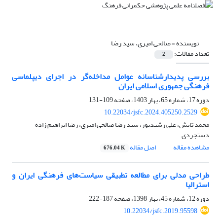
نویسنده =
صالحی امیری، سید رضا
تعداد مقالات:
2
بررسی پدیدارشناسانه عوامل مداخله‌گر در اجرای دیپلماسی
فرهنگی جمهوری اسلامی ایران
دوره 17، شماره 65، بهار 1403، صفحه
109-131
10.22034/jsfc.2024.405250.2529
محمد تابش، علی رشیدپور، سید رضا صالحی امیری، رضا ابراهیم زاده
دستجردی
مشاهده مقاله
اصل مقاله
676.04 K
طراحی مدلی برای مطالعه تطبیقی سیاست‌های فرهنگی ایران و
استرالیا
دوره 12، شماره 45، بهار 1398، صفحه
187-222
10.22034/jsfc.2019.95598