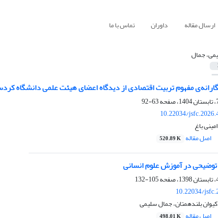
ارسال مقاله
داوران
تماس با ما
می، جمال
ارانه‌ی مفهوم تربیت اقتصادی از دیدگاه اعضای هیئت علمی دانشگاه کردس
63-92
10.22034/jsfc.2026
مینی باغ
اصل مقاله
520.89 K
ـ توضیحی در آموزش علوم انسانی
105-132
10.22034/jsfc
 کیوان بلندهمتان، جمال سلیمی
اصل مقاله
498.01 K