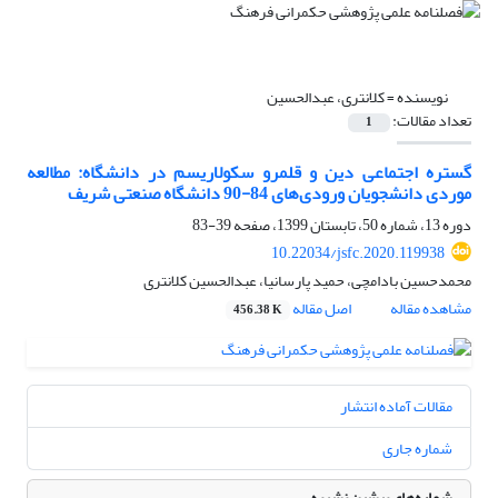
نویسنده =
کلانتری، عبدالحسین
تعداد مقالات:
1
گستره اجتماعی دین و قلمرو سکولاریسم در دانشگاه: مطالعه
موردی دانشجویان ورودی‌های 84-90 دانشگاه صنعتی شریف
دوره 13، شماره 50، تابستان 1399، صفحه
39-83
10.22034/jsfc.2020.119938
محمدحسین بادامچی، حمید پارسانیا، عبدالحسین کلانتری
مشاهده مقاله
اصل مقاله
456.38 K
مقالات آماده انتشار
شماره جاری
شماره‌های پیشین نشریه