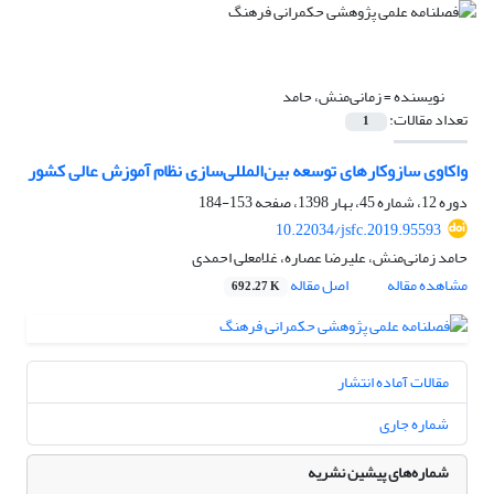
نویسنده =
زمانی‌منش، حامد
تعداد مقالات:
1
واکاوی سازوکار‌های توسعه بین‌المللی‌سازی نظام آموزش عالی کشور
دوره 12، شماره 45، بهار 1398، صفحه
153-184
10.22034/jsfc.2019.95593
حامد زمانی‌منش، علیرضا عصاره، غلامعلی احمدی
مشاهده مقاله
اصل مقاله
692.27 K
مقالات آماده انتشار
شماره جاری
شماره‌های پیشین نشریه