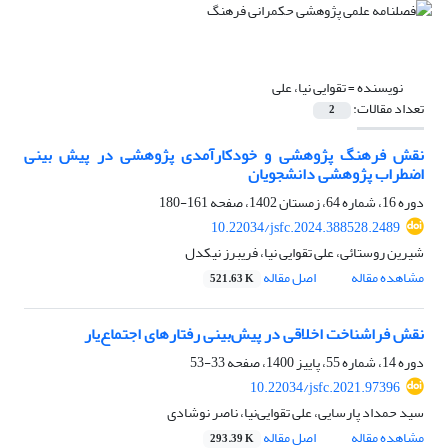
نویسنده =
تقوایی نیا، علی
تعداد مقالات:
2
نقش فرهنگ پژوهشی و خودکارآمدی پژوهشی در پیش بینی
اضطراب پژوهشی دانشجویان
دوره 16، شماره 64، زمستان 1402، صفحه
161-180
10.22034/jsfc.2024.388528.2489
شیرین روستائی، علی تقوایی نیا، فریبرز نیکدل
مشاهده مقاله
اصل مقاله
521.63 K
نقش فراشناخت اخلاقی در پیش‌بینی رفتارهای اجتماع‌یار
دوره 14، شماره 55، پاییز 1400، صفحه
33-53
10.22034/jsfc.2021.97396
سید حمداد پارسایی، علی تقوایی‌نیا، ناصر نوشادی
مشاهده مقاله
اصل مقاله
293.39 K