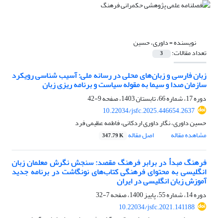
نویسنده =
داوری، حسین
تعداد مقالات:
3
زبان فارسی و زبان‌های محلی در رسانه ملی: آسیب شناسی رویکرد
سازمان صدا و سیما به مقوله سیاست و برنامه ریزی زبان
دوره 17، شماره 66، تابستان 1403، صفحه
9-42
10.22034/jsfc.2025.446654.2637
حسین داوری، نگار داوری اردکانی، فاطمه عظیمی فرد
مشاهده مقاله
اصل مقاله
347.79 K
فرهنگ مبدأ در برابر فرهنگ مقصد: سنجش نگرش معلمان زبان
انگلیسی به محتوای فرهنگی کتاب‌های نونگاشت در برنامه جدید
آموزش زبان انگلیسی در ایران
دوره 14، شماره 55، پاییز 1400، صفحه
7-32
10.22034/jsfc.2021.141188