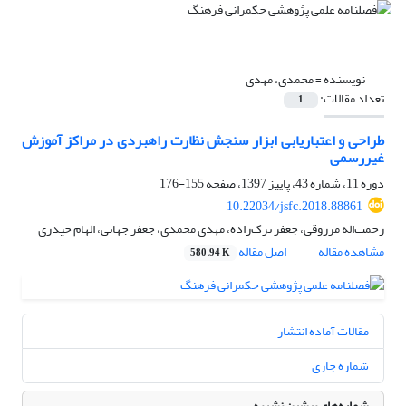
نویسنده =
محمدی، مهدی
تعداد مقالات:
1
طراحی و اعتباریابی ابزار سنجش نظارت راهبردی در مراکز آموزش
غیررسمی
دوره 11، شماره 43، پاییز 1397، صفحه
155-176
10.22034/jsfc.2018.88861
رحمت‌اله مرزوقی، جعفر ترک‌زاده، مهدی محمدی، جعفر جهانی، الهام حیدری
مشاهده مقاله
اصل مقاله
580.94 K
مقالات آماده انتشار
شماره جاری
شماره‌های پیشین نشریه