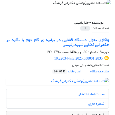
نویسنده =
جلال امینی
تعداد مقالات:
1
واکاوی تحول دستگاه قضایی در بیانیه ی گام دوم با تأکید بر
حکمرانی قضایی شهید رئیسی
دوره 18، شماره 69، بهار 1404، صفحه
179-199
10.22034/jsfc.2025.538001.2835
نعمت اله ناروقه، جلال امینی
مشاهده مقاله
اصل مقاله
204.87 K
مقالات آماده انتشار
شماره جاری
شماره‌های پیشین نشریه