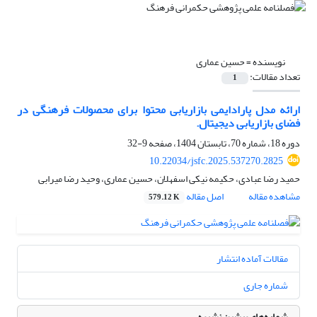
نویسنده =
حسین عماری
تعداد مقالات:
1
ارائه مدل پارادایمی بازاریابی محتوا برای محصولات فرهنگی در
فضای بازاریابی دیجیتال.
دوره 18، شماره 70، تابستان 1404، صفحه
9-32
10.22034/jsfc.2025.537270.2825
حمید رضا عبادی، حکیمه نیکی اسفهلان، حسین عماری، وحید رضا میرابی
مشاهده مقاله
اصل مقاله
579.12 K
مقالات آماده انتشار
شماره جاری
شماره‌های پیشین نشریه