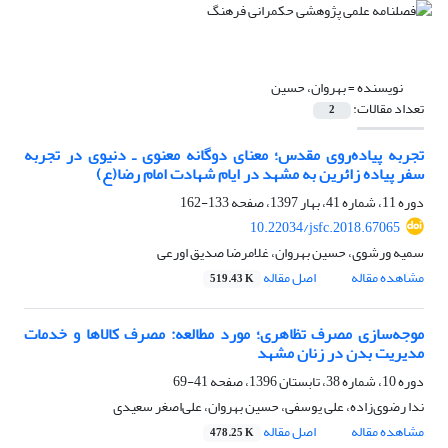
نویسنده =
بهروان، حسین
تعداد مقالات:
2
تجربه پیاده‌روی مقدس؛ معنای دوگانه معنوی ـ دنیوی در تجربه
سفر پیاده زائرین به مشهد در ایام شهادت امام رضا(ع)
دوره 11، شماره 41، بهار 1397، صفحه
133-162
10.22034/jsfc.2018.67065
سمیه ورشوی، حسین بهروان، غلامرضا صدیق اورعی
مشاهده مقاله
اصل مقاله
519.43 K
موجه‌سازی مصرف تظاهری؛ مورد مطالعه: مصرف کالاها و خدمات
مدیریت بدن در زنان مشهد
دوره 10، شماره 38، تابستان 1396، صفحه
41-69
ندا رضوی‌زاده، علی یوسفی، حسین بهروان، علی‌اصغر سعیدی
مشاهده مقاله
اصل مقاله
478.25 K