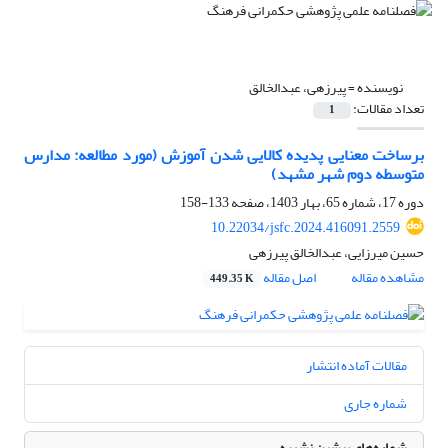
نویسنده =
پیرزهی، عبدالخالق
تعداد مقالات:
1
برساخت معنایی پدیده کالایی شدن آموزش (مورد مطالعه: مدارس
متوسطه دوم شهر مشهد)
دوره 17، شماره 65، بهار 1403، صفحه
133-158
10.22034/jsfc.2024.416091.2559
حسین میرزایی، عبدالخالق پیرزهی
مشاهده مقاله
اصل مقاله
449.35 K
مقالات آماده انتشار
شماره جاری
شماره‌های پیشین نشریه