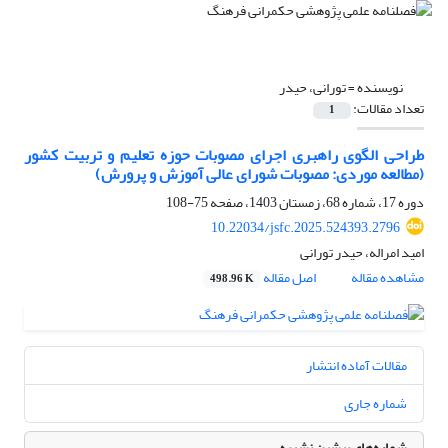
نویسنده =
تورانی، حیدر
تعداد مقالات:
1
طراحی الگوی راهبری اجرای مصوبات حوزه تعلیم و تربیت کشور
(مطالعه موردی: مصوبات شورای عالی آموزش و پرورش)
دوره 17، شماره 68، زمستان 1403، صفحه
75-108
10.22034/jsfc.2025.524393.2796
امید امراله، حیدر تورانی
مشاهده مقاله
اصل مقاله
498.96 K
مقالات آماده انتشار
شماره جاری
شماره‌های پیشین نشریه