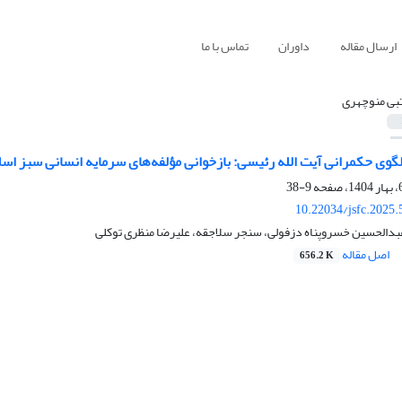
ارسال مقاله
داوران
تماس با ما
بی منوچهری
لگوی حکمرانی آیت الله رئیسی: بازخوانی مؤلفه‌های سرمایه انسانی سبز اسلام
9-38
10.22034/jsfc.2025
بدالحسین خسروپناه دزفولی، سنجر سلاجقه، علیرضا منظری توکلی
اصل مقاله
656.2 K