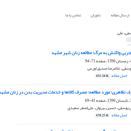
ارسال مقاله
داوران
تماس با ما
فی، علی
ربی واکنش به مرگ؛ مطالعه زنان شهر مشهد
71-94
یوسفی، غلامرضا صدیق اورعی
اصل مقاله
435.56 K
 تظاهری؛ مورد مطالعه: مصرف کالاها و خدمات مدیریت بدن در زنان مشهد
41-69
ی یوسفی، حسین بهروان، علی‌اصغر سعیدی
اصل مقاله
478.25 K