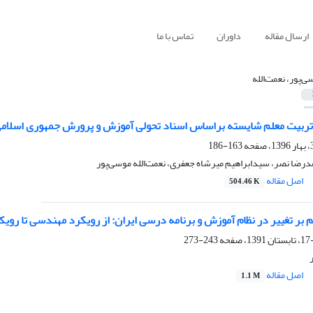
ارسال مقاله
داوران
تماس با ما
‌­پور، نعمت‌الله
ربیت معلم شایسته براساس اسناد تحولی آموزش و پرورش جمهوری اسلامی
163-186
رضا نصر، سیدابراهیم میرشاه جعفری، نعمت‌الله موسی‌پور
اصل مقاله
504.46 K
بر تغییر در نظام آموزش و برنامه درسی ایران: از رویکرد مهندسی تا روی
243-273
اصل مقاله
1.1 M