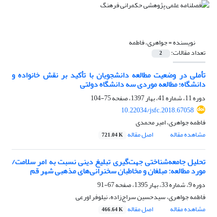
نویسنده =
جواهری، فاطمه
تعداد مقالات:
2
تأملی در وضعیت مطالعه دانشجویان با تأکید بر نقش خانواده و
دانشگاه؛ مطالعه موردی سه دانشگاه‌ دولتی
دوره 11، شماره 41، بهار 1397، صفحه
75-104
10.22034/jsfc.2018.67058
فاطمه جواهری، امیر محمدی
مشاهده مقاله
اصل مقاله
721.04 K
تحلیل جامعه‌شناختی جهت‌گیری تبلیغ دینی نسبت به امر سلامت/
مورد مطالعه: مبلغان و مخاطبان سخنرانی‌های مذهبی شهر قم
دوره 9، شماره 33، بهار 1395، صفحه
67-91
فاطمه جواهری، سیدحسین سراج‌زاده، نیلوفر اورعی
مشاهده مقاله
اصل مقاله
466.64 K