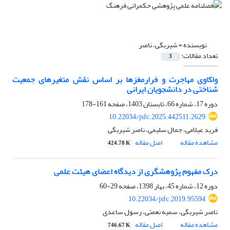
نویسنده =
شیربگی، ناصر
تعداد مقالات:
3
واکاوی مهاجرت و فرارمغزها بر اساس نقش متغیرهای جمعیت
شناختی در دانشجویان ایرانی
دوره 17، شماره 66، تابستان 1403، صفحه
161-178
10.22034/jsfc.2025.442511.2629
فرید عیلامی، جمال سلیمی، ناصر شیربگی
مشاهده مقاله
اصل مقاله
424.78 K
درک مفهوم پژوهشگری از دیدگاه اعضای هیئت علمی
دوره 12، شماره 45، بهار 1398، صفحه
29-60
10.22034/jsfc.2019.95594
ناصر شیربگی، سمیه نعمتی، رسول ساعدی
مشاهده مقاله
اصل مقاله
746.67 K