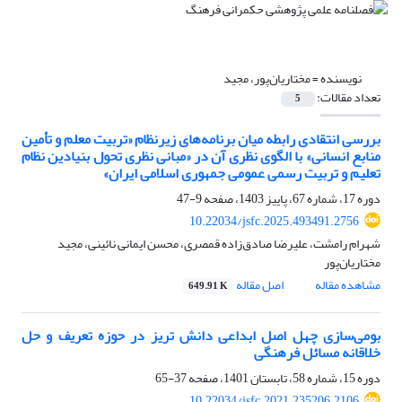
نویسنده =
مختاریان‌پور، مجید
تعداد مقالات:
5
بررسی انتقادی رابطه میان برنامه‌های زیرنظام «تربیت معلم و تأمین
منابع انسانی» با الگوی نظری آن در «مبانی نظری تحول بنیادین نظام
تعلیم و تربیت رسمی عمومی جمهوری اسلامی ایران»
دوره 17، شماره 67، پاییز 1403، صفحه
9-47
10.22034/jsfc.2025.493491.2756
شهرام رامشت، علیرضا صادق‌زاده قمصری، محسن ایمانی نائینی، مجید
مختاریان‌پور
مشاهده مقاله
اصل مقاله
649.91 K
بومی‌سازی چهل اصل ابداعی دانش تریز در حوزه تعریف و حل
خلاقانه مسائل فرهنگی
دوره 15، شماره 58، تابستان 1401، صفحه
37-65
10.22034/jsfc.2021.235206.2106