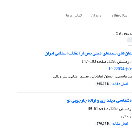
ارسال مقاله
داوران
تماس با ما
‌پور، آرش
ان‌های سینمای دینی پس از انقلاب اسلامی ایران
103-147
10.22034/jsf
 قاسمی، احسان آقابابایی، محمد رضایی، علی ربانی
اصل مقاله
365.07 K
ه‌شناسی دینداری و ارائه چارچوبی نو
61-89
 ربانی
اصل مقاله
576.07 K