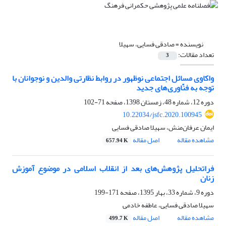
نویسنده =
صادقی فسایی، سهیلا
تعداد مقالات:
3
واکاوی مسائل اجتماعی نوظهور در روابط نظارتی والدین و نوجوانان با
توجه به فنّاوری‌های جدید
دوره 12، شماره 48، زمستان 1398، صفحه
71-102
10.22034/jsfc.2020.100945
ایمان عرفان‌منش، سهیلا صادقی فسایی
مشاهده مقاله
اصل مقاله
657.94 K
فراتحلیل پژوهش‌های بعد از انقلاب اسلامی در موضوع آموزش
زنان
دوره 9، شماره 33، بهار 1395، صفحه
171-199
سهیلا صادقی فسایی، عاطفه خادمی
مشاهده مقاله
اصل مقاله
499.7 K