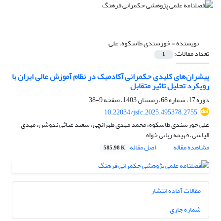
نویسنده =
خورسندی طاسکوه، علی
تعداد مقالات:
1
پیشران‌های کلیدی حکمرانی آکادمیک در نظام آموزش عالی ایران با
رویکرد تحلیل تاثیر متقابل
دوره 17، شماره 68، زمستان 1403، صفحه
9-38
10.22034/jsfc.2025.495378.2755
علی خورسندی طاسکوه، محمد مهدی طهرانچی، سعید غیاثی ندوشن، مهدی
الیاسی، فهیمه ربانی خواه
مشاهده مقاله
اصل مقاله
585.98 K
مقالات آماده انتشار
شماره جاری