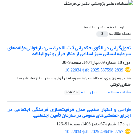
نویسنده =
سنجر سلاجقه
تعداد مقالات:
2
تحول‌گرایی در الگوی حکمرانی آیت الله رئیسی: بازخوانی مؤلفه‌های
سرمایه انسانی سبز اسلامی از منظر قرآن و نهج‌البلاغه
دوره 18، شماره 69، بهار 1404، صفحه
9-38
10.22034/jsfc.2025.537598.2839
مجتبی منوچهری، عبدالحسین خسروپناه دزفولی، سنجر سلاجقه، علیرضا
منظری توکلی
مشاهده مقاله
اصل مقاله
656.2 K
طراحی و اعتبار سنجی مدل ظرفیت‌سازی فرهنگی اجتماعی در
اجرای خط‌مشی‌های عمومی در سازمان تأمین اجتماعی.
دوره 17، شماره 67، پاییز 1403، صفحه
91-126
10.22034/jsfc.2025.496416.2757