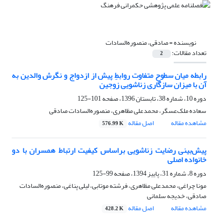
نویسنده =
صادقی، منصوره‌السادات
تعداد مقالات:
2
رابطه میان سطوح متفاوت روابطِ پیش از ازدواج و نگرش والدین به
آن با میزان سازگاری زناشویی زوجین
دوره 10، شماره 38، تابستان 1396، صفحه
101-125
سعاده ملک‌عسگر، محمدعلی مظاهری، منصوره‌السادات صادقی
مشاهده مقاله
اصل مقاله
576.99 K
پیش‌بینی رضایت زناشویی براساس کیفیت ارتباط همسران با دو
خانواده‌ اصلی
دوره 8، شماره 31، پاییز 1394، صفحه
99-125
مونا چراغی، محمدعلی مظاهری، فرشته موتابی، لیلی پناغی، منصوره‌السادات
صادقی، خدیجه سلمانی
مشاهده مقاله
اصل مقاله
428.2 K