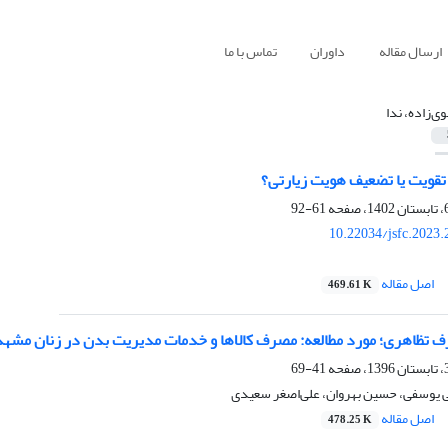
ارسال مقاله
داوران
تماس با ما
ی‏‌زاده، ندا
قویت یا تضعیف هویت زیارتی؟
61-92
10.22034/jsfc.2023
اصل مقاله
469.61 K
 تظاهری؛ مورد مطالعه: مصرف کالاها و خدمات مدیریت بدن در زنان مشهد
41-69
ی یوسفی، حسین بهروان، علی‌اصغر سعیدی
اصل مقاله
478.25 K