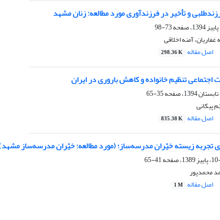
زندطلبی و تأخیر در فرزندآوری مورد مطالعه: زنان مشهد
73-98
 غفاریان، آمنه اخلاقی
اصل مقاله
298.36 K
ت اجتماعی تنظیم خانواده و کاهش باروری در ایران
35-65
م پیکانی
اصل مقاله
835.38 K
تجربه زیسته خیّران مدرسه‌ساز؛ (مورد مطالعه: خیّران مدرسه‏‌ساز مشهد)
41-65
حمد محمدپور
اصل مقاله
1 M